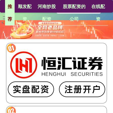
推
顺发配
河南炒股
股票配资的
在线配
荐
资
配资
公司
资