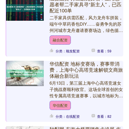
愿者帮二手家具寻“新主人”，已匹
配近100单
二手家具供需匹配，风力龙舟车拼装，
端午中草药香包DIY……奋勇争先的苏
州河城市龙舟邀请赛赛场边，绿色循环
理念也在生根发芽。 今天上午，“绿色
融合配资
循环”上海市垃圾分类....
分类：顺发配资
查看：59
华信配资 地标变赛场，赛事带消
费，上海中心高塔竞速解锁文商旅
体融合新玩法
6月13日，第三届上海中心高塔竞速女
子挑战赛顺利收官。这场全球首创的女
性专属高塔竞速赛事，以城市地标为竞
技舞台，在赛制创新、服务升级的同
华信配资
时，深度串联体育、文旅与....
分类：在线配资
查看：82