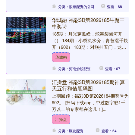
分类：股票配资的公司
查看：68
华城融 福彩3D第2026185牛魔王
中奖诗
185期：月光穿孤峰，蛇舞裂幽河开
（） 184期：小桥流水旁，青苔湿千块
开（902） 183期：对联挂五门，龙舞
绕三街开（923） 182期：星辰落沙
华城融
漠，蛇舞破....
分类：河南炒股配资
查看：67
汇操盘 福彩3D第2026185期神算
天五行和值胆码图
上期回顾：福彩3D第2026184期奖号为
902。 [扫码下载app，中过数字彩1千
万以上的专家都在这儿！]....
汇操盘
分类：顺发配资
查看：64