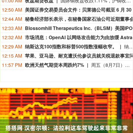
01:00 AM
夜盘期货收盘
国际铜夜盘收跌1.11%，沪铜收跌0.80%，沪铝收跌0.13%，沪锌收跌1.54%，沪铅收跌0.29%，沪镍收涨0.52%，沪锡收跌1.51%。氧化铝夜盘收跌0.04%，铝合金收跌0.09%。不锈钢夜盘收涨0.21%。
12:50 AM
美国证
12:44 AM
12:33 AM
Blossomhi
12:32 AM
12:29 AM
纳斯达克100指数和标普500指数涨幅收窄。
纳斯达克100指数和标普500指数涨幅
12:15 AM
11:57 PM
欧洲天然气期货本周跌约7%
周五（8月7日）欧市尾盘，ICE英国天然气期货跌0.9%，报135.680便士/千卡，本周累计下跌5.96%。TTF基准荷兰天然气期货跌5.03%，报55.380欧元/兆瓦时，本周累跌6.88%，整体呈现出M形走势、绝大部分时间处于下跌状态。ICE欧盟碳排放交易许可（期货价格）涨1.82%，报82.85欧元/吨，本周累涨2.60%。