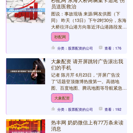
秒配网 东海大桥两辆集卡追尾 伤
员送医救治
图说：事故现场 来源/网友供图（下
同） 昨天（13日）下午2时30分，东海
大桥往洋山港方向靠近洋山港路段发生
一起两辆集卡追尾事故，造成后车驾驶
秒配网
室严重凹陷。记者了....
分类：股票配资的公司
查看：176
大象配资 请开屏跳转广告滚出我
们的手机
记者 陈月芹 6月23日，“开屏广告没
了”话题登顶微博热搜第一。高德地
图、百度地图、腾讯地图等导航紧急下
线开屏广告，用户终于实现了点击图标
大象配资
即秒进首页——这个你以....
分类：股票配资的公司
查看：192
热丰网 奶奶微信上有77万条未读
消息