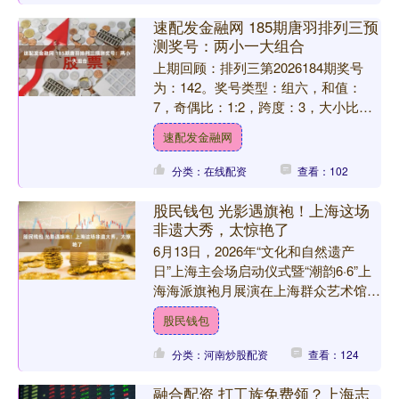
速配发金融网 185期唐羽排列三预
测奖号：两小一大组合
上期回顾：排列三第2026184期奖号
为：142。奖号类型：组六，和值：
7，奇偶比：1:2，跨度：3，大小比：
0:3。 大中小分析：在组选0-9号码分布
速配发金融网
图中，前....
分类：在线配资
查看：102
股民钱包 光影遇旗袍！上海这场
非遗大秀，太惊艳了
6月13日，2026年“文化和自然遗产
日”上海主会场启动仪式暨“潮韵6·6”上
海海派旗袍月展演在上海群众艺术馆拉
开帷幕。今年遗产日以“非遗，让生活
股民钱包
更美好”为主题....
分类：河南炒股配资
查看：124
融合配资 打工族免费领？上海志