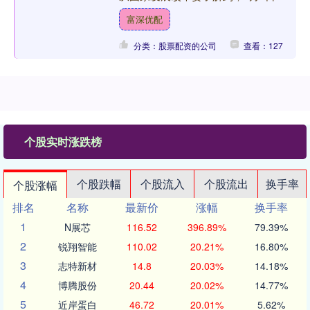
时国内成品油调价窗口将开启。据国家
富深优配
发展改革委价....
分类：股票配资的公司
查看：127
个股实时涨跌榜
个股跌幅
个股流入
个股流出
换手率
个股涨幅
排名
名称
最新价
涨幅
换手率
1
N展芯
116.52
396.89%
79.39%
2
锐翔智能
110.02
20.21%
16.80%
3
志特新材
14.8
20.03%
14.18%
4
博腾股份
20.44
20.02%
14.77%
5
近岸蛋白
46.72
20.01%
5.62%