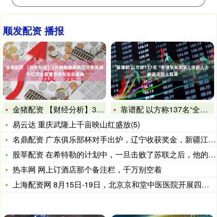
顺发配资 播报
金猪配资 【财经分析】3月摊余债基再现开放高峰 千亿活水或重
靠谱配 以方称137名“全球坚韧船队”活动人士被遣返回土耳其
易云达 重庆武隆上千亩映山红盛放(5)
名鼎配资 广东俱乐部杯对手出炉，辽宁收获奖金，新疆江苏酝酿2
股莘配资 在希特勒的计划中，一旦击败了苏联之后，他的下一个目
热丰网 网上订酒店那个备注栏，千万别空着
上海配资网 8月15日-19日，北京京和堂中医医院开展四维一