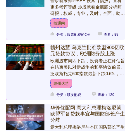
登录新浪财经APP 搜索【信披】查看
更多考评等级 炒股就看金麒麟分析师
研报，权威，专业，及时，全面，助您
挖掘潜力主题机会！ 图片来源：视觉
益通网
中国 “中国床垫第一股....
分类：股票配资的公司
查看：89
赣州达慧 乌克兰批准欧盟900亿欧
元贷款协议，欧洲防务股上涨
欧洲股市周四下跌，投资者正在评估旨
在结束美以对伊战争的和平协议前景。
泛欧斯托克600指数最新下跌0.5%，多
数板块和主要股市均处于下跌区域。
赣州达慧
欧洲股市跟随亚太地....
分类：顺发配资
查看：120
华锋优配网 意大利总理梅洛尼就
欧盟军备贷款事宜与国防部长产生
分歧
意大利总理梅洛尼与本国国防部长产生