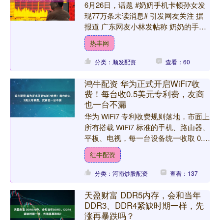
6月26日，话题 #奶奶手机卡顿孙女发
现77万条未读消息# 引发网友关注 据
报道 广东网友小林发帖称 奶奶的手机
近期异常卡顿 她帮忙查看时才发现 微
热丰网
信里塞满了各....
分类：顺发配资
查看：60
鸿牛配资 华为正式开启WiFi7收
费！每台收0.5美元专利费，友商
也一台不漏
华为 WiFi7 专利收费规则落地，市面上
所有搭载 WiFi7 标准的手机、路由器、
平板、电视，每一台设备统一收取 0.5
美元专利许可费，不分国产友商、海外
红牛配资
品....
分类：河南炒股配资
查看：137
天盈财富 DDR5内存，会和当年
DDR3、DDR4紧缺时期一样，先
涨再暴跌吗？