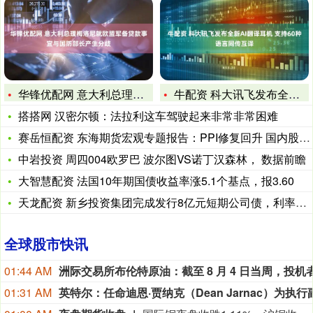
华锋优配网 意大利总理梅洛尼就欧盟军备贷款事宜与国防部长产生
牛配资 科大讯飞发布全新AI翻译耳机 支持60种语言同传互译
搭搭网 汉密尔顿：法拉利这车驾驶起来非常非常困难
赛岳恒配资 东海期货宏观专题报告：PPI修复回升 国内股指走
中岩投资 周四004欧罗巴 波尔图VS诺丁汉森林， 数据前瞻
大智慧配资 法国10年期国债收益率涨5.1个基点，报3.60
天龙配资 新乡投资集团完成发行8亿元短期公司债，利率1.85
全球股市快讯
01:44 AM
01:31 AM