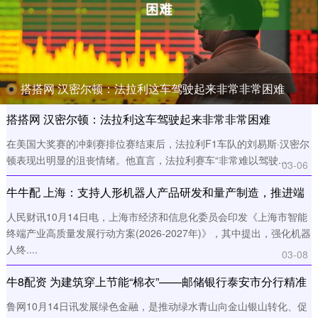
搭搭网 汉密尔顿：法拉利这车驾驶起来非常非常困难
搭搭网 汉密尔顿：法拉利这车驾驶起来非常非常困难
在美国大奖赛的冲刺赛排位赛结束后，法拉利F1车队的刘易斯·汉密尔
顿表现出明显的沮丧情绪。他直言，法拉利赛车“非常难以驾驶....
03-06
牛牛配 上海：支持人形机器人产品研发和量产制造，推进端
侧芯片、灵巧手、电池等核心零部件加快产业化突破
人民财讯10月14日电，上海市经济和信息化委员会印发《上海市智能
终端产业高质量发展行动方案(2026-2027年)》，其中提出，强化机器
人终....
03-08
牛8配资 为建筑穿上节能“棉衣”——邮储银行泰安市分行精准
赋能新质生产力
鲁网10月14日讯发展绿色金融，是推动绿水青山向金山银山转化、促