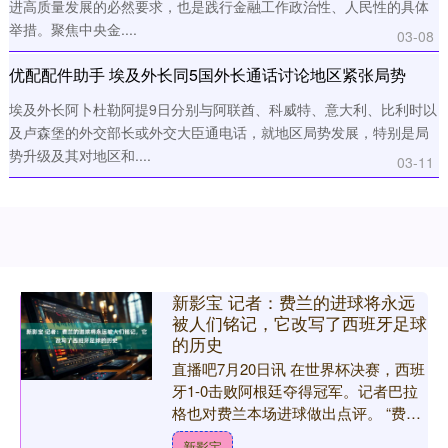
进高质量发展的必然要求，也是践行金融工作政治性、人民性的具体
举措。聚焦中央金....
03-08
优配配件助手 埃及外长同5国外长通话讨论地区紧张局势
埃及外长阿卜杜勒阿提9日分别与阿联酋、科威特、意大利、比利时以
及卢森堡的外交部长或外交大臣通电话，就地区局势发展，特别是局
势升级及其对地区和....
03-11
新影宝 记者：费兰的进球将永远
被人们铭记，它改写了西班牙足球
的历史
直播吧7月20日讯 在世界杯决赛，西班
牙1-0击败阿根廷夺得冠军。记者巴拉
格也对费兰本场进球做出点评。 “费兰
曾是瓦伦西亚的一名年轻小将，梦想是
新影宝