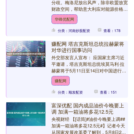
分歧。梅洛尼放出风声，除非欧盟放宽
财政空间，帮助意大利应对能源价格飞
涨的困境，否则意大利将拒绝接受总额
华锋优配网
近150亿欧元的欧盟军备....
分类：河南炒股配资
查看：178
赚配网 塔吉克斯坦总统拉赫蒙将
对华进行国事访问
外交部发言人宣布： 应国家主席习近
平邀请，塔吉克斯坦总统埃莫马利·拉
赫蒙将于5月11日至14日对中国进行国
事访问。 海量资讯、精准解读，尽在
赚配网
新浪财经APP 责任....
分类：顺发配资
查看：151
富深优配 国内成品油价今晚要上
调 加满一箱油将多花12.5元
央视财经 【[话筒]#油价今晚要上调##
加满一箱油将多花12.5元#】记者今天
从国家发展改革委了解到，5月8日24