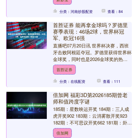
成为像克里斯蒂亚....
分类：河南炒股配资
查看：84
首胜证券 能再拿金球吗？罗德里
赛季表现：46场2球，世界杯冠
军、欧冠16强
直播吧07月20日讯 世界杯决赛，西班
牙击败阿根廷夺冠。罗德里获得世界杯
金球奖，同时也是2026金球奖的热门
候选。 本赛季罗德里数据及荣誉： 据
首胜证券
德转数据统计，俱....
分类：在线配资
查看：111
倍加网 福彩3D第2026185期曾老
师和值跨度字谜
185期：星数映运开奖 184期：三人成
虎开奖902 183期：云消雾散开奖923
182期：不可思议开奖662 181期：卦象
潜移开奖818 180期：异想天....
倍加网