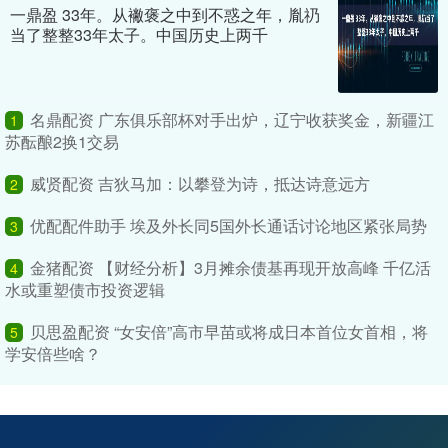
一鼎盈 33年。从襒褒之中到不惑之年，胤礽
当了整整33年太子。中国历史上两千
名鼎配资 广东俱乐部杯对手出炉，辽宁收获奖金，新疆江
1
苏酝酿2换1交易
威贤配资 吉狄马加：以攀登为诗，抵达诗意远方
2
优配配件助手 埃及外长同5国外长通话讨论地区紧张局势
3
金猪配资 【财经分析】3月摊余债基再现开放高峰 千亿活
4
水或重塑债市投资逻辑
贝思盈配资 “女安倍”高市早苗或将成日本首位女首相，将
5
学安倍些啥？