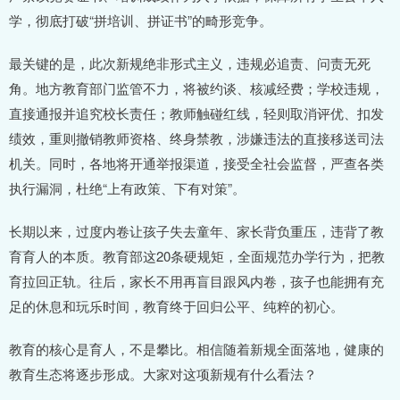
学，彻底打破“拼培训、拼证书”的畸形竞争。
最关键的是，此次新规绝非形式主义，违规必追责、问责无死
角。地方教育部门监管不力，将被约谈、核减经费；学校违规，
直接通报并追究校长责任；教师触碰红线，轻则取消评优、扣发
绩效，重则撤销教师资格、终身禁教，涉嫌违法的直接移送司法
机关。同时，各地将开通举报渠道，接受全社会监督，严查各类
执行漏洞，杜绝“上有政策、下有对策”。
长期以来，过度内卷让孩子失去童年、家长背负重压，违背了教
育育人的本质。教育部这20条硬规矩，全面规范办学行为，把教
育拉回正轨。往后，家长不用再盲目跟风内卷，孩子也能拥有充
足的休息和玩乐时间，教育终于回归公平、纯粹的初心。
教育的核心是育人，不是攀比。相信随着新规全面落地，健康的
教育生态将逐步形成。大家对这项新规有什么看法？