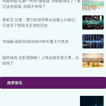
鸿泰利创 红极一时的“搪瓷盆”为啥被淘汰了? 看
过这些原因, 你就不奇怪了
新影宝 记者：费兰的进球将永远被人们铭记，
它改写了西班牙足球的历史
华城融 福彩3D第2026185牛魔王中奖诗
股民钱包 光影遇旗袍！上海这场非遗大秀，太
惊艳了
推荐资讯