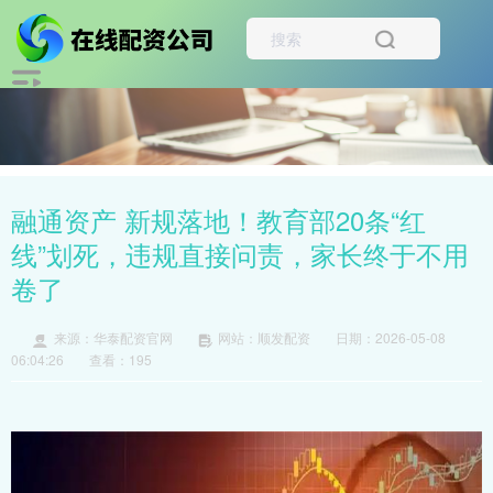
融通资产 新规落地！教育部20条“红
线”划死，违规直接问责，家长终于不用
卷了
来源：华泰配资官网
网站：顺发配资
日期：2026-05-08
06:04:26
查看：195