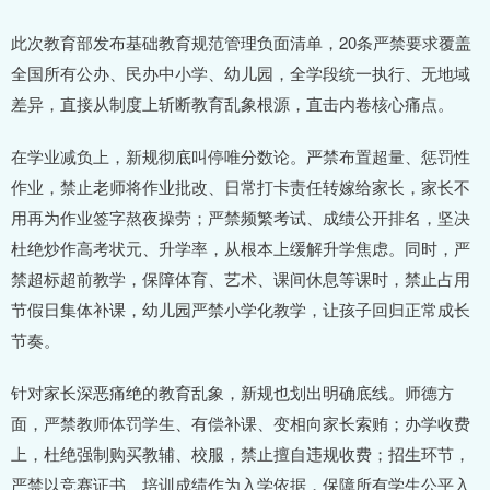
此次教育部发布基础教育规范管理负面清单，20条严禁要求覆盖
全国所有公办、民办中小学、幼儿园，全学段统一执行、无地域
差异，直接从制度上斩断教育乱象根源，直击内卷核心痛点。
在学业减负上，新规彻底叫停唯分数论。严禁布置超量、惩罚性
作业，禁止老师将作业批改、日常打卡责任转嫁给家长，家长不
用再为作业签字熬夜操劳；严禁频繁考试、成绩公开排名，坚决
杜绝炒作高考状元、升学率，从根本上缓解升学焦虑。同时，严
禁超标超前教学，保障体育、艺术、课间休息等课时，禁止占用
节假日集体补课，幼儿园严禁小学化教学，让孩子回归正常成长
节奏。
针对家长深恶痛绝的教育乱象，新规也划出明确底线。师德方
面，严禁教师体罚学生、有偿补课、变相向家长索贿；办学收费
上，杜绝强制购买教辅、校服，禁止擅自违规收费；招生环节，
严禁以竞赛证书、培训成绩作为入学依据，保障所有学生公平入