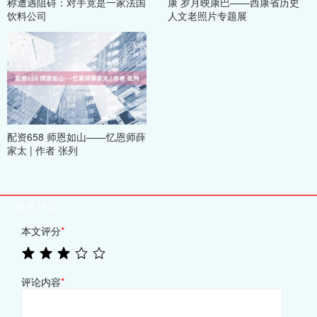
称遭遇阻碍：对手竟是一家法国
康 岁月映康巴——西康省历史
饮料公司
人文老照片专题展
配资658 师恩如山——忆恩师薛
家太 | 作者 张列
相关评论
本文评分
*
评论内容
*