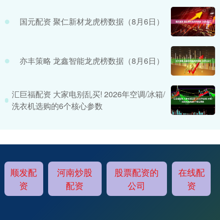
国元配资 聚仁新材龙虎榜数据（8月6日）
亦丰策略 龙鑫智能龙虎榜数据（8月6日）
汇巨福配资 大家电别乱买! 2026年空调/冰箱/
洗衣机选购的6个核心参数
顺发配
河南炒股
股票配资的
在线配
资
配资
公司
资