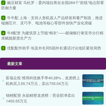
豌豆财富 马杜罗：委内瑞拉将在全国284个“前线”地点部署
2
防御力量
牛牛配 上海：支持人形机器人产品研发和量产制造，推进
3
端侧芯片、灵巧手、电池等核心零部件加快产业化突破
牛8配资 为建筑穿上节能“棉衣”——邮储银行泰安市分行精
4
准赋能新质生产力
优配配件助手 埃及外长同5国外长通话讨论地区紧张局势
5
最新文章
富瑞众投 维琪科技换手率40.28%，龙虎榜上
机构买入55.74万元，卖出735.04万元
锦鲤配资 永励精密龙虎榜：营业部净卖出
1455.55万元