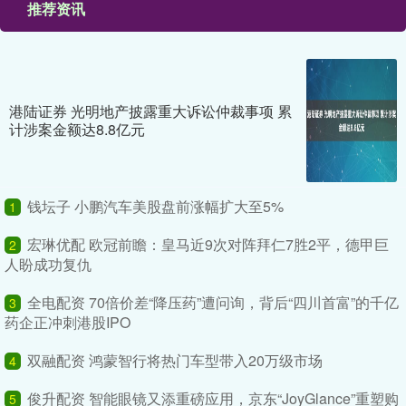
推荐资讯
港陆证券 光明地产披露重大诉讼仲裁事项 累
计涉案金额达8.8亿元
钱坛子 小鹏汽车美股盘前涨幅扩大至5%
1
宏琳优配 欧冠前瞻：皇马近9次对阵拜仁7胜2平，德甲巨
2
人盼成功复仇
全电配资 70倍价差“降压药”遭问询，背后“四川首富”的千亿
3
药企正冲刺港股IPO
双融配资 鸿蒙智行将热门车型带入20万级市场
4
俊升配资 智能眼镜又添重磅应用，京东“JoyGlance”重塑购
5