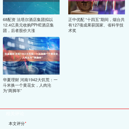
68配资 法塔尔酒店集团拟以
正中优配 “十四五”期间，烟台共
12.4亿美元收购PPHE酒店集
有127项成果获国家、省科学技
团，后者股价大涨
术奖
华夏理财 河南1942大饥荒：一
斗米换一个黄花女，人肉沦
为“两脚羊”
相关评论
本文评分
*