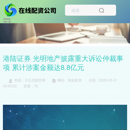
港陆证券 光明地产披露重大诉讼仲裁事
项 累计涉案金额达8.8亿元
来源：天弘优配官网
网站：顺发配资
日期：2026-05-31
04:56:22
查看：76