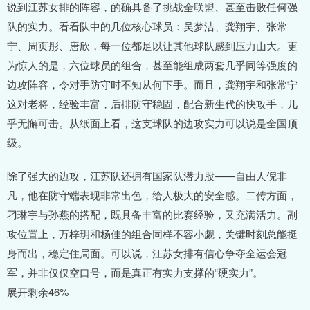
说到江苏女排的阵容，的确具备了挑战全联盟、甚至击败任何强
队的实力。看看队中的几位核心球员：吴梦洁、龚翔宇、张常
宁、周页彤、唐欣，每一位都足以让其他球队感到压力山大。更
为惊人的是，六位球员的组合，甚至能组成两套几乎同等强度的
边攻阵容，令对手防守时不知从何下手。而且，龚翔宇和张常宁
这对老将，经验丰富，后排防守稳固，配合新生代的快攻手，几
乎无懈可击。从纸面上看，这支球队的边攻实力可以说是全国顶
级。
除了强大的边攻，江苏队还拥有国家队潜力股——自由人倪非
凡，他在防守端表现非常出色，给人极大的安全感。二传方面，
刁琳宇与孙燕的搭配，既具备丰富的比赛经验，又充满活力。副
攻位置上，万梓玥和杨佳的组合同样不容小觑，关键时刻总能挺
身而出，稳定住局面。可以说，江苏女排有信心争夺全运会冠
军，并非仅仅空口号，而是真正有实力支撑的“硬实力”。
展开剩余46%