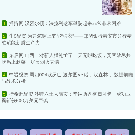
搭搭网 汉密尔顿：法拉利这车驾驶起来非常非常困难
1
牛8配资 为建筑穿上节能“棉衣”——邮储银行泰安市分行精
2
准赋能新质生产力
东启网 山西一对新人婚礼忙了一天无暇吃饭，宾客散尽共
3
吃席上剩菜，尽显烟火真情
中岩投资 周四004欧罗巴 波尔图VS诺丁汉森林， 数据前瞻
4
与战术分析
捷希源配资 沙特六王大满贯：辛纳两盘横扫阿卡，成功卫
5
冕斩获600万美元巨奖